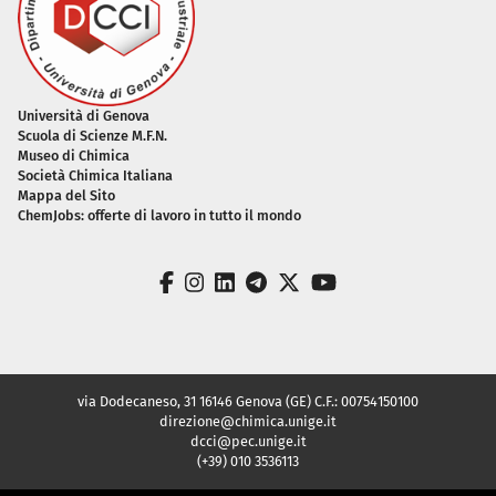
Piè di pagina
Università di Genova
Scuola di Scienze M.F.N.
Museo di Chimica
Società Chimica Italiana
Mappa del Sito
ChemJobs: offerte di lavoro in tutto il mondo
facebook
instagram
linkedin
telegram
twitter
youtube
via Dodecaneso, 31 16146 Genova (GE) C.F.: 00754150100
direzione@chimica.unige.it
dcci@pec.unige.it
(+39) 010 3536113